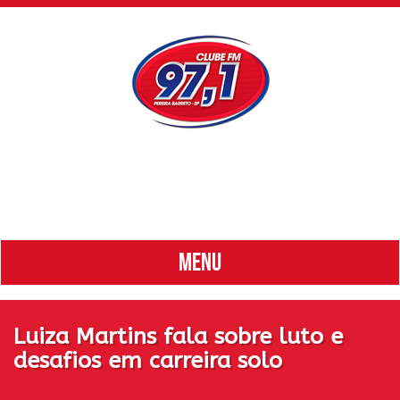
MENU
Luiza Martins fala sobre luto e
desafios em carreira solo