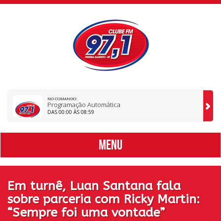
NO COMANDO:
Programação Automática
DAS 00:00 ÀS 08:59
MENU
Em turnê, Luan Santana fala
sobre parceria com Ricky Martin:
“Sempre foi uma vontade”