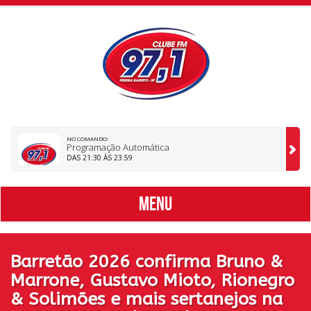
NO COMANDO:
Programação Automática
DAS 21:30 ÀS 23:59
MENU
Barretão 2026 confirma Bruno &
Marrone, Gustavo Mioto, Rionegro
& Solimões e mais sertanejos na