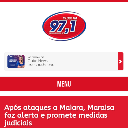
NO COMANDO:
Clube News
DAS 12:00 ÀS 13:00
MENU
Após ataques a Maiara, Maraisa
faz alerta e promete medidas
judiciais